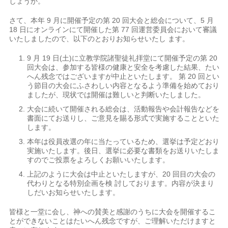
しょうか。
さて、本年 9 月に開催予定の第 20 回大会と総会について、5 月
18 日にオンラインにて開催した第 77 回運営委員会において審議
いたしましたので、以下のとおりお知らせいたし ます。
9 月 19 日(土)に立教学院諸聖徒礼拝堂にて開催予定の第 20
回大会は、参加する皆様の健康と安全を考慮した結果、たい
へん残念ではございますが中止といたします。 第 20 回とい
う節目の大会にふさわしい内容となるよう準備を始めており
ましたが、現状では開催は難しいと判断いたしました。
大会に続いて開催される総会は、活動報告や会計報告などを
書面にてお送りし、ご意見を賜る形式で実施することといた
します。
本年は役員改選の年に当たっているため、選挙は予定どおり
実施いたします。後日、選挙に必要な書類をお送りいたしま
すのでご投票をよろしくお願いいたします。
上記のように大会は中止といたしますが、20 回目の大会の
代わりとなる特別企画を検 討しております。内容が決まり
しだいお知らせいたします。
皆様と一堂に会し、神への賛美と感謝のうちに大会を開催するこ
とができないことはた
いへん残念ですが、ご理解いただけますと