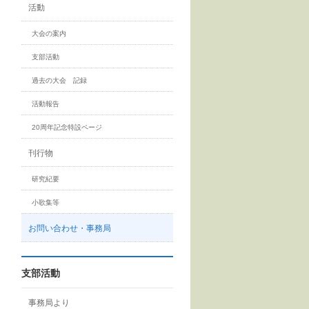
活動
大会の案内
支部活動
過去の大会 記録
活動報告
20周年記念特設ページ
刊行物
研究紀要
小歌集等
お問い合わせ・事務局
支部活動
事務局より