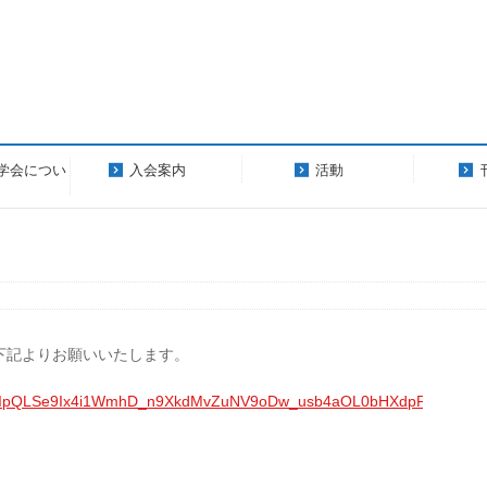
学会につい
入会案内
活動
下記よりお願いいたします。
e/1FAIpQLSe9Ix4i1WmhD_n9XkdMvZuNV9oDw_usb4aOL0bHXdpP2WNbRA