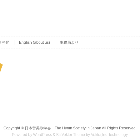
事務局
English (about us)
事務局より
Copyright ©
日本賛美歌学会 The Hymn Society in Japan
All Rights Reserved.
Powered by
WordPress
&
BizVektor Theme
by Vektor,Inc. technology.